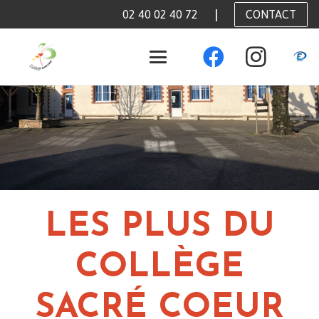
|
CONTACT
02 40 02 40 72
LES PLUS DU
COLLÈGE
SACRÉ COEUR